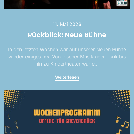
11. Mai 2026
Rückblick: Neue Bühne
In den letzten Wochen war auf unserer Neuen Bühne
wieder einiges los. Von irischer Musik über Punk bis
hin zu Kindertheater war e…
Weiterlesen